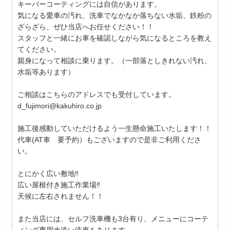
キーパーコーティングには自信があります。
気になる愛車の汚れ、洗車でなかなか落ちない水垢、鉄粉の
ざらざら、ぜひ当店へお任せください！！
スタッフと一緒にお車を確認しながら気になるところを教え
てください。
親身になって相談に乗ります。（一部落としきれない汚れ、
水垢等あります）
ご相談はこちらのアドレスでも受付しています。
d_fujimori@kakuhiro.co.jp
施工後感動していただけるよう一生懸命施工いたします！！
代車(AT車 要予約）もございますので是非ご利用くださ
い。
とにかく広い敷地‼
広い屋根付き施工作業場‼
天候に左右されません！！
また当店には、セルフ洗車機も3台有り、メニューにコーテ
ィング専用水洗い洗車もあります。