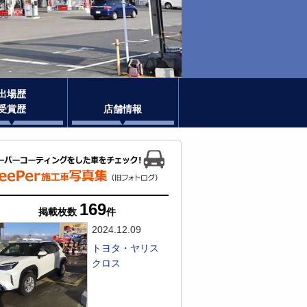
出場歴
受賞歴
店舗情報
169
掲載枚数
件
2024.12.09
トヨタ・ヤリス
クロス