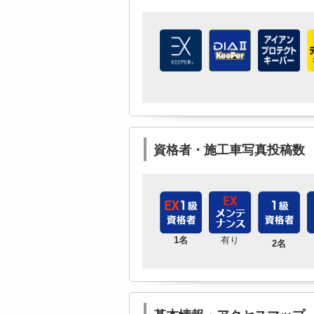
資格者・施工車写真投稿数
1名
有り
2名