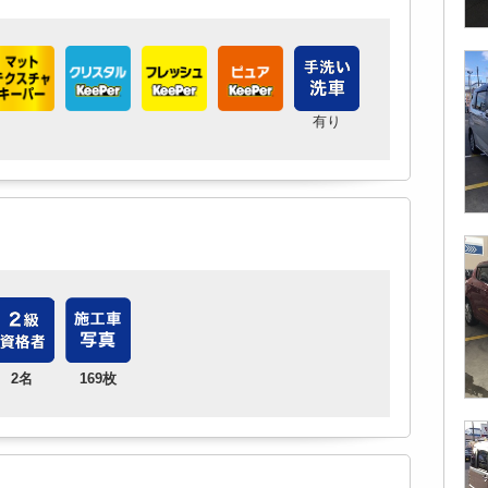
有り
2名
169枚