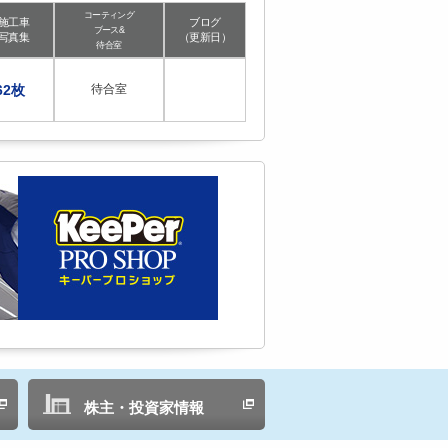
コーティング
施工車
ブログ
ブース&
写真集
（更新日）
待合室
62枚
待合室
株主・投資家情報