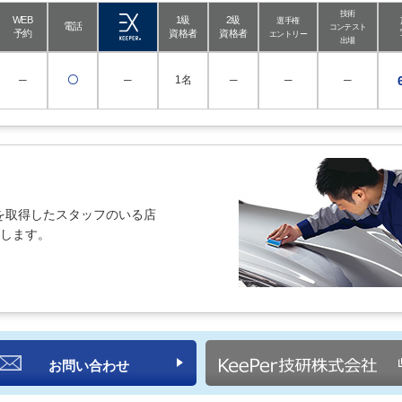
技術
WEB
1級
2級
選手権
電話
コンテスト
予約
資格者
資格者
エントリー
出場
─
〇
─
1名
─
─
─
を取得したスタッフのいる店
紹介します。
お問い合わせ