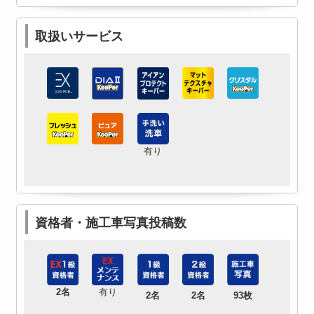
取扱いサービス
有り
資格者・施工車写真投稿数
2名
有り
2名
2名
93枚