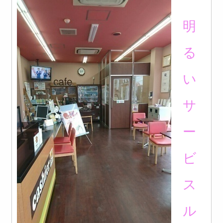
明
る
い
サ
ー
ビ
ス
ル