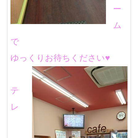
ー
ム
で
ゆっくりお待ちください♥
テ
レ