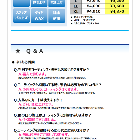
★ Q ＆ A