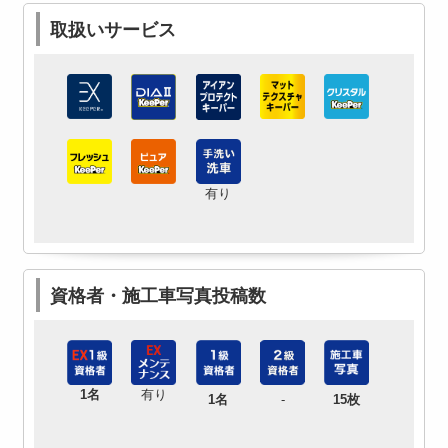
取扱いサービス
有り
資格者・施工車写真投稿数
1名
有り
1名
-
15枚