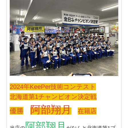
2024年KeePer技術コンテスト
北海道第1チャンピオン決定戦
阿部翔月
優勝
在籍店
阿部翔月
当店の
がなんと北海道第1ブ