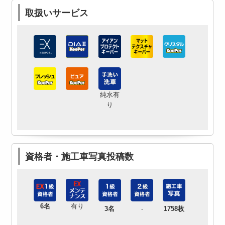
取扱いサービス
純水有
り
資格者・施工車写真投稿数
6名
有り
3名
-
1758枚