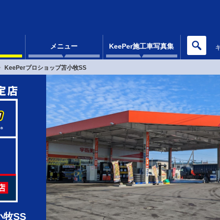
メニュー
KeePer施工車写真集
KeePerプロショップ苫小牧SS
小牧SS