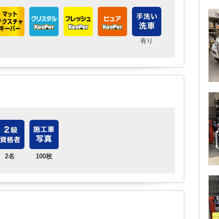
有り
2名
100枚