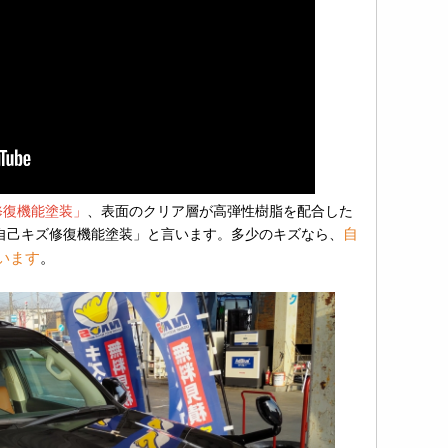
修復機能
塗装」
、表面のクリア層が高弾性樹脂を配合した
自
自己キズ修復機能塗装」と言います。多少のキズなら、
います
。