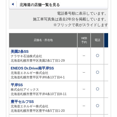
北海道の店舗一覧を見る
電話番号順に表示しています。
施工車写真集は過去2年分を掲載しています。
※フリックで表がスライドします
WEB
店舗名・所在地
電話
予約
美園2条SS
─
〇
─
ナラサキ石油株式会社
北海道札幌市豊平区美園2条1丁目1-29
ENEOS Dr.Drive南平岸SS
─
〇
─
北海道エネルギー株式会社
北海道札幌市豊平区平岸6条13丁目4-1
平岸SS
─
〇
─
株式会社アイックス
北海道札幌市豊平区平岸4条10丁目8-11
豊平セルフSS
─
〇
─
北海道エネルギー株式会社
北海道札幌市豊平区豊平4条5丁目1-20