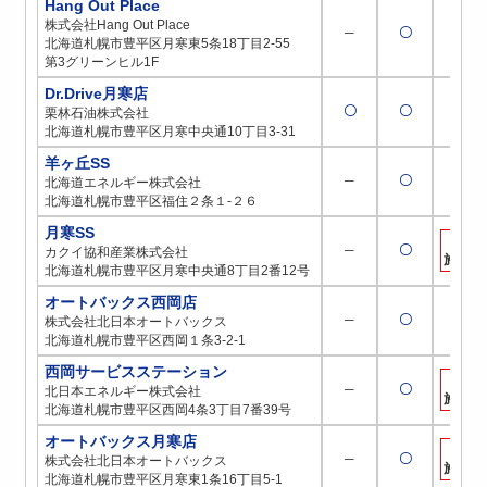
Hang Out Place
株式会社Hang Out Place
─
〇
─
北海道札幌市豊平区月寒東5条18丁目2-55
第3グリーンヒル1F
Dr.Drive月寒店
〇
〇
─
栗林石油株式会社
北海道札幌市豊平区月寒中央通10丁目3-31
羊ヶ丘SS
─
〇
─
北海道エネルギー株式会社
北海道札幌市豊平区福住２条１-２６
月寒SS
取扱
─
〇
カクイ協和産業株式会社
施工店
北海道札幌市豊平区月寒中央通8丁目2番12号
オートバックス西岡店
─
〇
─
株式会社北日本オートバックス
北海道札幌市豊平区西岡１条3-2-1
西岡サービスステーション
取扱
─
〇
北日本エネルギー株式会社
施工店
北海道札幌市豊平区西岡4条3丁目7番39号
オートバックス月寒店
取扱
─
〇
株式会社北日本オートバックス
施工店
北海道札幌市豊平区月寒東1条16丁目5-1