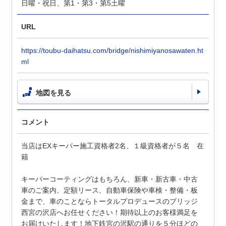
日曜・祝日、第1・第3・第5土曜
URL
https://toubu-daihatsu.com/bridge/nishimiyanosawaten.ht
ml
地図を見る
コメント
当店はEXキーパー施工資格者2名、１級資格者が５名 在
籍
キーパーコーティングはもちろん、新車・新古車・中古
車のご案内、定額リース、自動車保険や車検・整備・板
金まで、車のことならトータルプロデュースのブリッジ
西宮の沢店へお任せください！期待以上のお客様満足を
お届けいたします！地下鉄宮の沢駅の通りを５分ほどの