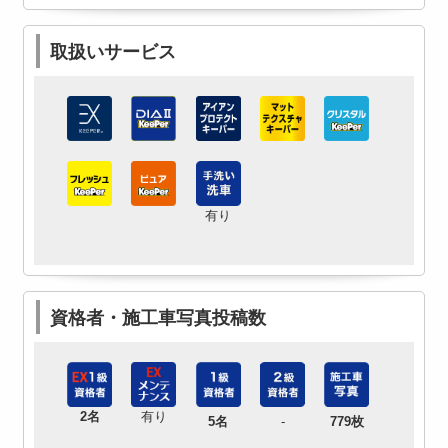
取扱いサービス
有り
資格者・施工車写真投稿数
2名
有り
5名
-
779枚