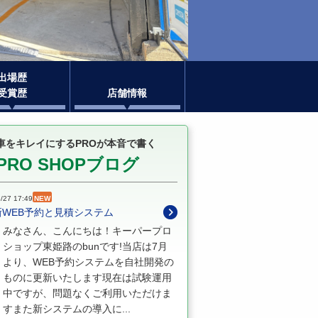
出場歴
受賞歴
店舗情報
車をキレイにするPROが本音で書く
PRO SHOPブログ
/27 17:49
NEW
新WEB予約と見積システム
みなさん、こんにちは！キーパープロ
ショップ東姫路のbunです!当店は7月
より、WEB予約システムを自社開発の
ものに更新いたします現在は試験運用
中ですが、問題なくご利用いただけま
すまた新システムの導入に...