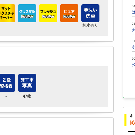
04
03
純水有り
01
20
-
47枚