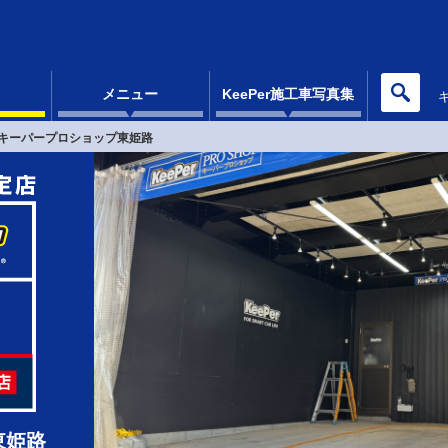
メニュー
KeePer施工車写真集
キーパープロショップ東姫路
東姫路