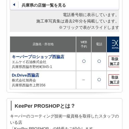
兵庫県の店舗一覧を見る
電話番号順に表示しています。
施工車写真集は過去2年分を掲載しています。
※フリックで表がスライドします
WEB
店舗名・所在地
電話
予約
キーパープロショップ西脇店
取扱
〇
〇
エムケイ石油株式会社
施工店
兵庫県西脇市野村町845-1
Dr.Drive西脇店
取扱
─
〇
株式会社旭商会
施工店
兵庫県西脇市上野356
KeePer PROSHOPとは？
キーパーのコーティング技術一級資格を取得したスタッフの
いる店
「KeePer PROSHOP」の特長をご紹介します。