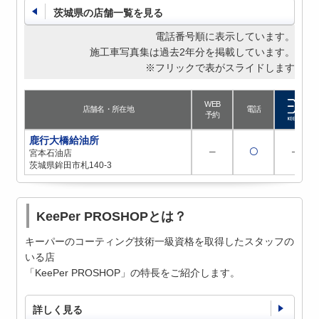
茨城県の店舗一覧を見る
電話番号順に表示しています。
施工車写真集は過去2年分を掲載しています。
※フリックで表がスライドします
WEB
店舗名・所在地
電話
予約
鹿行大橋給油所
─
〇
─
宮本石油店
茨城県鉾田市札140-3
KeePer PROSHOPとは？
キーパーのコーティング技術一級資格を取得したスタッフの
いる店
「KeePer PROSHOP」の特長をご紹介します。
詳しく見る