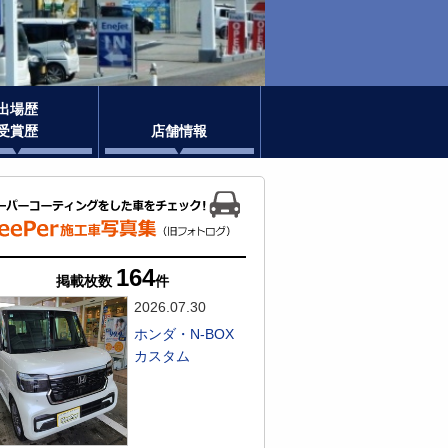
出場歴
受賞歴
店舗情報
164
掲載枚数
件
2026.07.30
ホンダ・N-BOX
カスタム