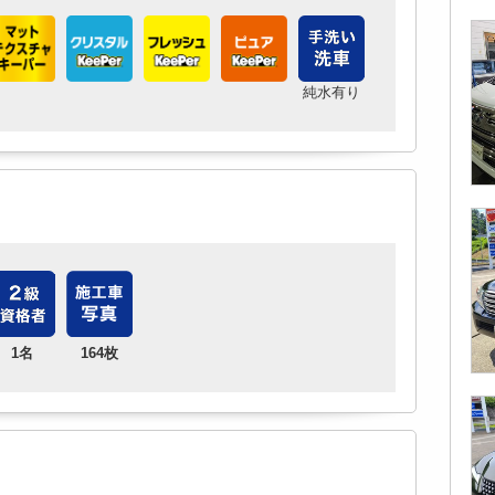
純水有り
1名
164枚