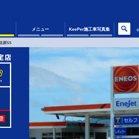
メニュー
KeePer施工車写真集
佐原SS