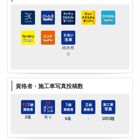
純水有
り
資格者・施工車写真投稿数
2名
有り
6名
-
1053枚