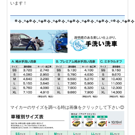
います！
꙳✧˖°⌖꙳✧˖°⌖꙳✧˖°⌖꙳✧˖°⌖꙳✧˖°⌖꙳✧˖°⌖꙳✧˖°꙳✧˖°⌖꙳✧
マイカーのサイズを調べる時は画像をクリックして下さい😊