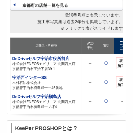
京都府の店舗一覧を見る
電話番号順に表示しています。
施工車写真集は過去2年分を掲載しています。
※フリックで表がスライドします
WEB
店舗名・所在地
電話
予約
Dr.Driveセルフ宇治市役所前店
取扱
─
〇
株式会社ENEOSモビリニア 北関西支店
施工店
京都府宇治市宇治下居39-1
宇治西インターSS
取扱
─
〇
木村石油株式会社
施工店
京都府宇治市槇島町十一45番地
Dr.Driveセルフ宇治槇島店
─
〇
─
株式会社ENEOSモビリニア 北関西支店
京都府宇治市槙島町一ノ坪4
KeePer PROSHOPとは？