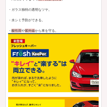
・ガラス独特の透明なツヤ。
・水シミ予防ができる。
・
酸性雨
や
紫外線
から車を守る。