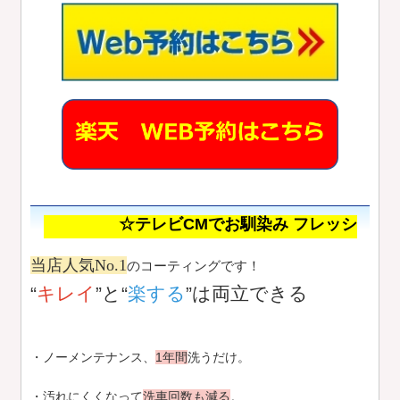
☆テレビCMでお馴染み フレッシュキーパー☆
当店人気No.1
のコーティングです！
“
キレイ
”と“
楽する
”は両立できる
・ノーメンテナンス、
1年間
洗うだけ。
・汚れにくくなって
洗車回数も減る
。