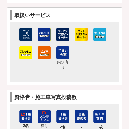
取扱いサービス
純水有
り
資格者・施工車写真投稿数
2名
有り
2名
-
1枚