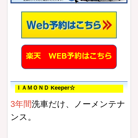
ＮＤ Keeper☆
3年間
洗車だけ、ノーメンテナ
ンス。