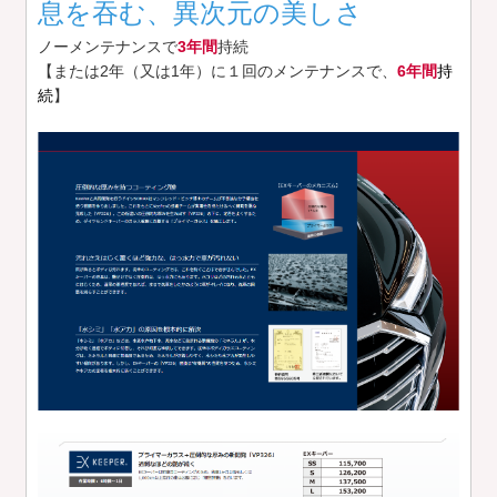
息を吞む、異次元の美しさ
ノーメンテナンスで
3年間
持続
【または2年（又は1年）に１回のメンテナンスで、
6年間
持
続
】