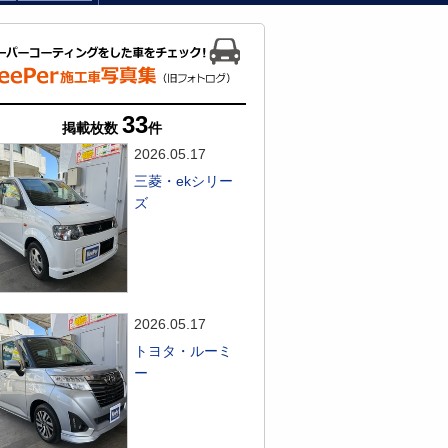
33
掲載枚数
件
2026.05.17
三菱・ekシリー
ズ
2026.05.17
トヨタ・ルーミ
ー