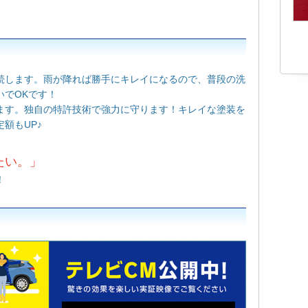
続します。雨が降れば勝手にキレイになるので、
普段の洗
いでOKです！
ます。独自の特許技術で強力に守ります！キレイな
塗装を
額もUP♪
い。」
！