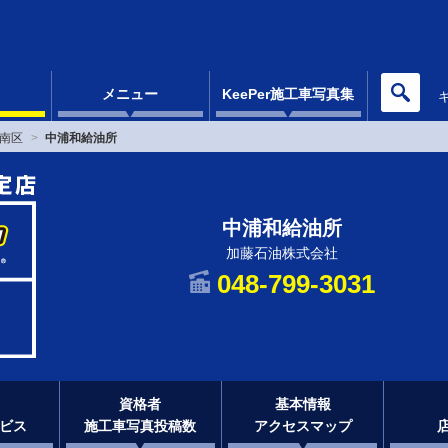
メニュー
KeePer施工車写真集
南区
中浦和給油所
中浦和給油所
加藤石油株式会社
048-799-3031
資格者
基本情報
ビス
施工車写真投稿数
アクセスマップ