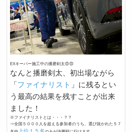
EXキーパー施工中の播磨剣太😍😍
なんと播磨剣太、初出場ながら
「
ファイナリスト
」に残るとい
う最高の結果を残すことが出来
ました！
※ファイナリストとは・・・？？
⇒全国５０００人を超える参加者のうち、選び抜かれた５７
上位１５名
名中
のみが決勝戦に行けます。