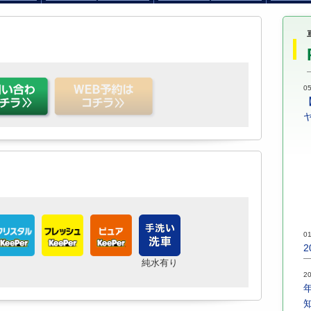
05
01
純水有り
20