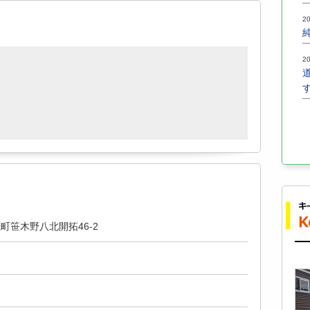
20
20
町笹木野八北開拓46-2