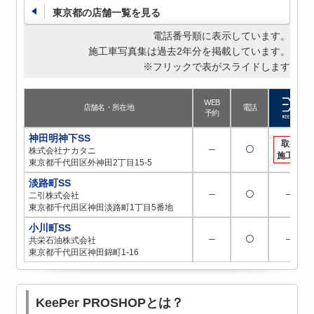
東京都の店舗一覧を見る
電話番号順に表示しています。
施工車写真集は過去2年分を掲載しています。
※フリックで表がスライドします
WEB
店舗名・所在地
電話
予約
神田明神下SS
取扱
─
〇
株式会社ナカタニ
施工店
東京都千代田区外神田2丁目15-5
淡路町SS
─
〇
─
二引株式会社
東京都千代田区神田淡路町1丁目5番地
小川町SS
─
〇
─
共栄石油株式会社
東京都千代田区神田錦町1-16
KeePer PROSHOPとは？