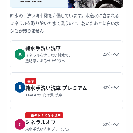
純水の手洗い洗車機を完備しています。水道水に含まれる
ミネラルを取り除いた水で洗うので、乾いたあとに
白い水
シミが残りません
。
純水手洗い洗車
A
25分〜
ミネラルを含まない純水で、
透明感のある仕上がりへ
標準
B
純水手洗い洗車 プレミアム
40分〜
KeePerの"高品質"洗車
一番キレイになる洗車
ミネラルオフ
C
50分〜
純水手洗い洗車 プレミアム＋