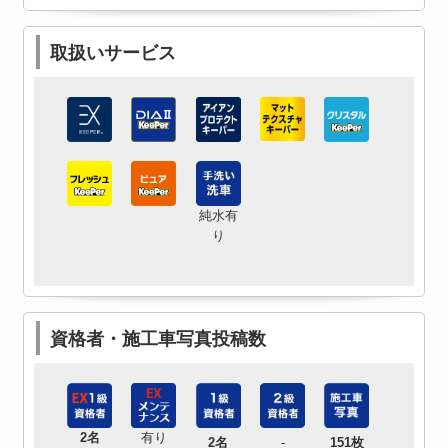
取扱いサービス
純水有
り
資格者・施工車写真投稿数
2名
有り
2名
-
151枚