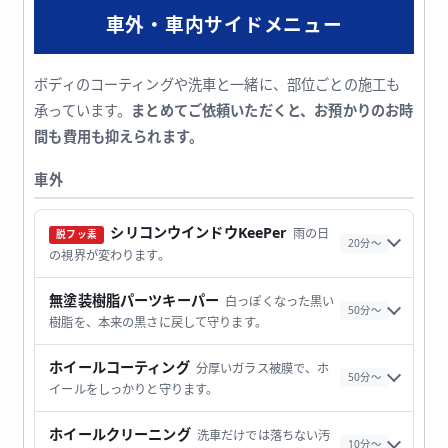
車外・車内サイドメニュー
ボディのコーティングや洗車と一緒に、部位ごとの施工も
承っています。
まとめてご依頼いただくと、お預かりのお時
間も費用も抑えられます。
車外
シリコンウインドウKeePer
雨の日
脱フッ素
20分〜
の視界が変わります。
無塗装樹脂パーツキーパー
白っぽくなった黒い
50分〜
樹脂を、本来の黒さに戻して守ります。
ホイールコーティング
分厚いガラス被膜で、ホ
50分〜
イールをしっかりと守ります。
ホイールクリーニング
洗車だけでは落ちない汚
10分〜