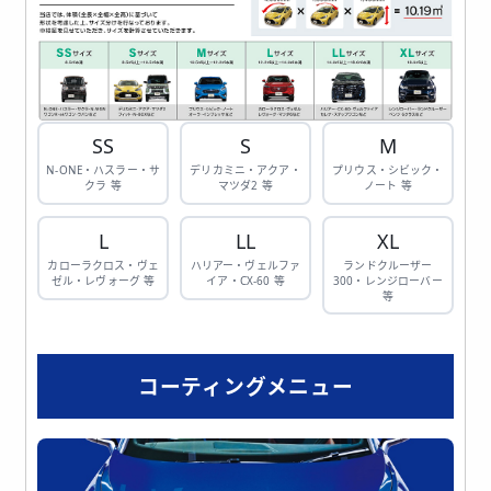
SS
S
M
N-ONE・ハスラー・サ
デリカミニ・アクア・
プリウス・シビック・
クラ 等
マツダ2 等
ノート 等
L
LL
XL
カローラクロス・ヴェ
ハリアー・ヴェルファ
ランドクルーザー
ゼル・レヴォーグ 等
イア・CX-60 等
300・レンジローバー
等
コーティングメニュー