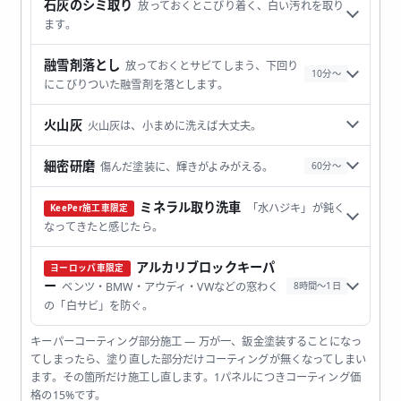
石灰のシミ取り
放っておくとこびり着く、白い汚れを取り
ます。
融雪剤落とし
放っておくとサビてしまう、下回り
10分〜
にこびりついた融雪剤を落とします。
火山灰
火山灰は、小まめに洗えば大丈夫。
細密研磨
傷んだ塗装に、輝きがよみがえる。
60分〜
ミネラル取り洗車
「水ハジキ」が鈍く
KeePer施工車限定
なってきたと感じたら。
アルカリブロックキーパ
ヨーロッパ車限定
ー
8時間〜1日
ベンツ・BMW・アウディ・VWなどの窓わく
の「白サビ」を防ぐ。
キーパーコーティング部分施工
— 万が一、鈑金塗装することになっ
てしまったら、塗り直した部分だけコーティングが無くなってしまい
ます。その箇所だけ施工し直します。1パネルにつきコーティング価
格の15%です。