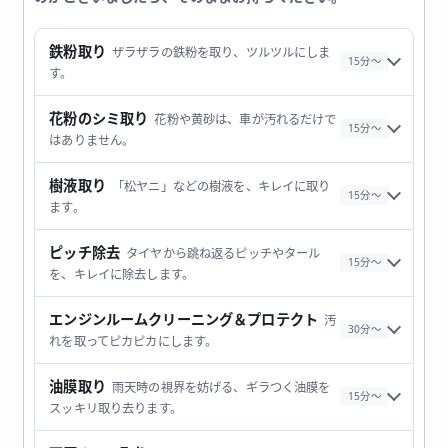
鉄粉取り
ザラザラの鉄粉を取り、ツルツルにしま
15分〜
す。
花粉のシミ取り
花粉や黄砂は、車が汚れるだけで
15分〜
はありません。
樹液取り
「松ヤニ」などの樹液を、キレイに取り
15分〜
ます。
ピッチ除去
タイヤから跳ね返るピッチやタール
15分〜
を、キレイに除去します。
エンジンルームクリーニング＆プロテクト
汚
30分〜
れを取ってピカピカにします。
油膜取り
雨天時の視界を妨げる、ギラつく油膜を
15分〜
スッキリ取り去ります。