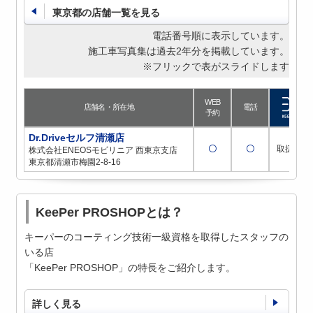
東京都の店舗一覧を見る
電話番号順に表示しています。
施工車写真集は過去2年分を掲載しています。
※フリックで表がスライドします
WEB
店舗名・所在地
電話
予約
Dr.Driveセルフ清瀬店
〇
〇
取扱店
株式会社ENEOSモビリニア 西東京支店
東京都清瀬市梅園2-8-16
KeePer PROSHOPとは？
キーパーのコーティング技術一級資格を取得したスタッフの
いる店
「KeePer PROSHOP」の特長をご紹介します。
詳しく見る