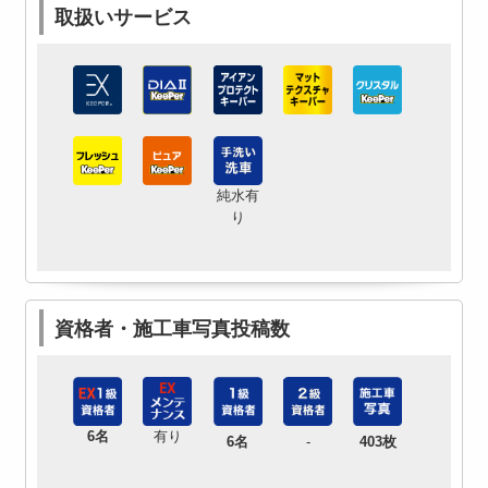
取扱いサービス
純水有
り
資格者・施工車写真投稿数
6名
有り
6名
-
403枚