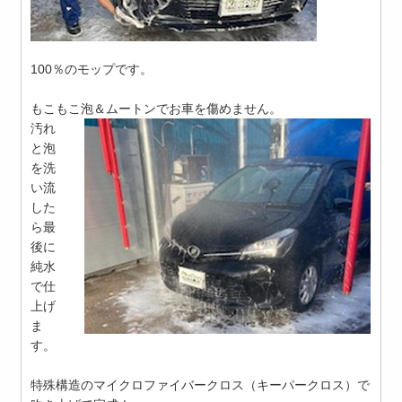
100％のモップです。
もこもこ泡＆ムートンでお車を傷めません。
汚れ
と泡
を洗
い流
した
ら最
後に
純水
で仕
上げ
ま
す。
特殊構造のマイクロファイバークロス（キーパークロス）で