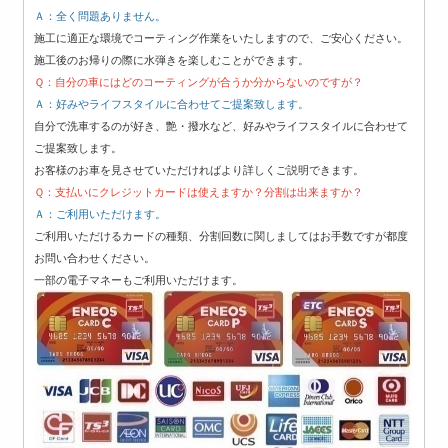
Ａ：
全く問題ありません。
施工に適正な環境でコーティング作業をいたしますので、ご安心ください。
施工後のお帰りの際に水弾きを楽しむことができます。
Ｑ：自分の車にはどのコーティングが合うか分からないのですが？
Ａ：好みやライフスタイルに合わせてご提案致します。
自分で洗車するのが好き、艶・撥水など、好みやライフスタイルに合わせて
ご提案致します。
お客様のお車を見させていただければより詳しくご説明できます。
Ｑ：支払いにクレジットカードは使えますか？分割は出来ますか？
Ａ：ご利用いただけます。
ご利用いただけるカードの種類、分割回数に関しましてはお手数ですが都度
お問い合わせください。
一部の電子マネーもご利用いただけます。