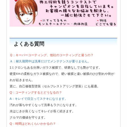
よくある質問
Ｑ：キーパーコーティング、他社のコーティングと違うの？
Ａ：
耐久期間中は洗車だけでメンテナンスが要りません。
1ミクロンもある分厚いガラス被膜で、研磨なしでも艶がでます。
硬度4Ｈの柔軟なガラス被膜なので、硬い被膜と違い被膜のひび割れや剥が
れが起きません。
更に、自己修復型塗装（セルフレストアリング塗装）にも最適。
Q：コーティングするとどうなるの？
A：キレイで目立ってステキになります。
汚れが落ちやすくなって洗車もラクになります。
水はじきが良くなってキレイが長く続きます。
クルマの価値を守ります。
Q：時間はどれくらいかかるの？