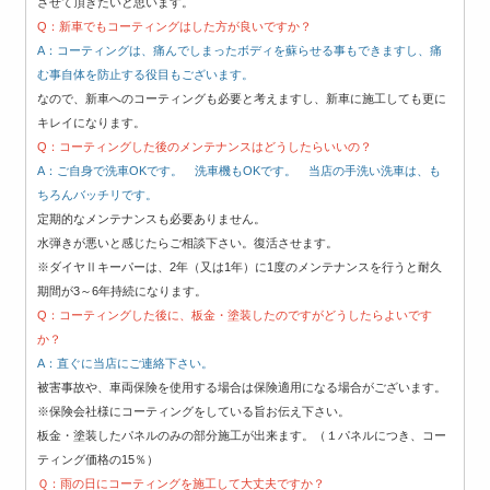
させて頂きたいと思います。
Q：新車でもコーティングはした方が良いですか？
A：コーティングは、痛んでしまったボディを蘇らせる事もできますし、痛
む事自体を防止する役目もございます。
なので、新車へのコーティングも必要と考えますし、新車に施工しても更に
キレイになります。
Q：コーティングした後のメンテナンスはどうしたらいいの？
A：ご自身で洗車OKです。 洗車機もOKです。 当店の手洗い洗車は、も
ちろんバッチリです。
定期的なメンテナンスも必要ありません。
水弾きが悪いと感じたらご相談下さい。復活させます。
※ダイヤⅡキーパーは、2年（又は1年）に1度のメンテナンスを行うと耐久
期間が3～6年持続になります。
Q：コーティングした後に、板金・塗装したのですがどうしたらよいです
か？
A：直ぐに当店にご連絡下さい。
被害事故や、車両保険を使用する場合は保険適用になる場合がございます。
※保険会社様にコーティングをしている旨お伝え下さい。
板金・塗装したパネルのみの部分施工が出来ます。（１パネルにつき、コー
ティング価格の15％）
Ｑ：雨の日にコーティングを施工して大丈夫ですか？