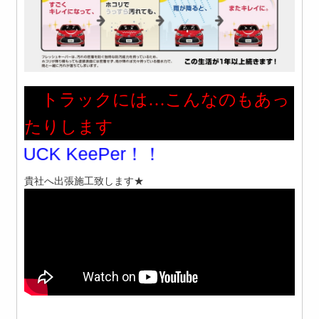
トラックには…こんなのもあっ
たりします
Per！！
貴社へ出張施工致します★