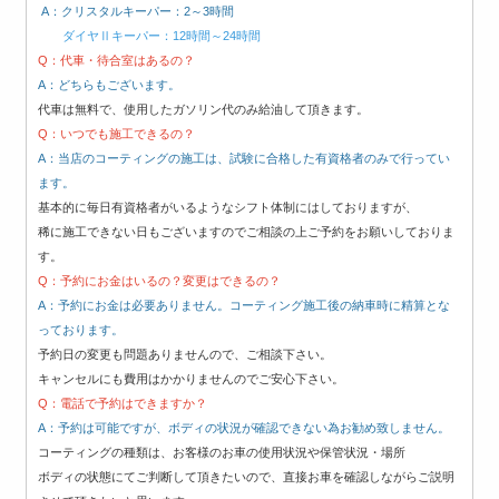
A：クリスタルキーパー：2～3時間
ダイヤⅡキーパー：12時間～24時間
Q：代車・待合室はあるの？
A：どちらもございます。
代車は無料で、使用したガソリン代のみ給油して頂きます。
Q：いつでも施工できるの？
A：当店のコーティングの施工は、試験に合格した有資格者のみで行ってい
ます。
基本的に毎日有資格者がいるようなシフト体制にはしておりますが、
稀に施工できない日もございますのでご相談の上ご予約をお願いしておりま
す。
Q：予約にお金はいるの？変更はできるの？
A：予約にお金は必要ありません。コーティング施工後の納車時に精算とな
っております。
予約日の変更も問題ありませんので、ご相談下さい。
キャンセルにも費用はかかりませんのでご安心下さい。
Q：電話で予約はできますか？
A：予約は可能ですが、ボディの状況が確認できない為お勧め致しません。
コーティングの種類は、お客様のお車の使用状況や保管状況・場所
ボディの状態にてご判断して頂きたいので、直接お車を確認しながらご説明