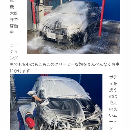
車
機、
大好
評で
稼働
中！
コー
ティ
ング
車でも安心のもこもこのクリーミーな泡をまんべんなくお車
にかけます。
ボデ
ィを
洗う
のは
毛足
の長
いム
ート
ン