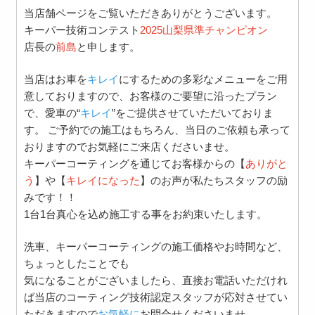
当店舗ページをご覧いただきありがとうございます。
キーパー技術コンテスト
2025山梨県準チャンピオン
店長の
前島
と申します。
当店はお車を
キレイ
にするための多彩なメニューをご用
意しておりますので、お客様のご要望に沿ったプラン
で、愛車の“
キレイ
”をご提供させていただいておりま
す。 ご予約での施工はもちろん、当日のご依頼も承って
おりますのでお気軽にご来店くださいませ。
キーパーコーティングを通じてお客様からの【
ありがと
う
】や【
キレイになった
】のお声が私たちスタッフの励
みです！！
1台1台真心を込め施工する事をお約束いたします。
洗車、キーパーコーティングの施工価格やお時間など、
ちょっとしたことでも
気になることがございましたら、直接お電話いただけれ
ば当店のコーティング技術認定スタッフが応対させてい
ただきますので
お気軽に
お問合せくださいませ。