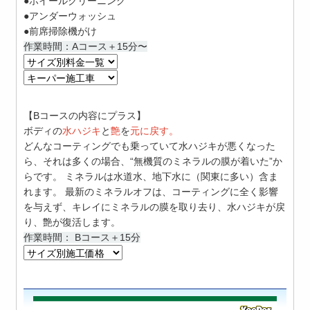
●ホイールクリーニング
●アンダーウォッシュ
●前席掃除機がけ
作業時間：Aコース＋15分〜
【Bコースの内容にプラス】
ボディの
水ハジキ
と
艶
を
元に戻す。
どんなコーティングでも乗っていて水ハジキが悪くなった
ら、それは多くの場合、“無機質のミネラルの膜が着いた”か
らです。 ミネラルは水道水、地下水に（関東に多い）含ま
れます。 最新の
ミネラルオフ
は、コーティングに全く影響
を与えず、キレイにミネラルの膜を取り去り、水ハジキが戻
り、艶が復活します。
作業時間： Bコース＋15分