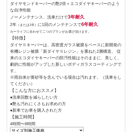
ダイヤモンドキーパーの艶2倍＋エコダイヤキーパーのよう
な自浄性能
3年耐久
ノーメンテナンス、洗車だけで
6年耐久
2年
に1回のメンテナンスで
（または1年）
カーライフに合わせて二つのプランがお選び頂けます。
【特徴】
ダイヤⅡキーパーは、高密度ガラス被膜をベースに新開発の
有機レジン被膜「新ダイヤⅡレジン」を重ねた2層構造。 従
来のエコダイヤキーパーの防汚性能はそのままに、美しく、
劇的に性能がアップした新しいボディガラスコーティングで
す。
※雨自体が黄砂等を含んでいる場合は汚れます。（洗車をし
てください）
【こんな方におススメ】
●洗車回数を減らしたい方
●艶も汚れにくさもお求めの方
●新車でお車を購入された方
【施工時間】
4時間〜8時間