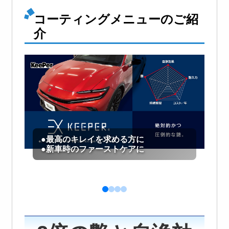
コーティングメニューのご紹
介
●最高のキレイを求める方に
●
●新車時のファーストケアに
●
キ