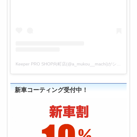
Keeper PRO SHOP向町店(@a_mukou__machi)がシェアした投稿
新車コーティング受付中！