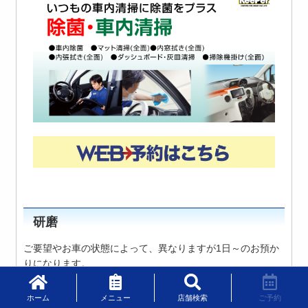
研磨
ご要望やお車の状態によって、異なりますが1日～のお預か
りになります。
研磨が可能か
研磨で落とすことができるか
ホーム
メニュー
店舗検索
ご予約