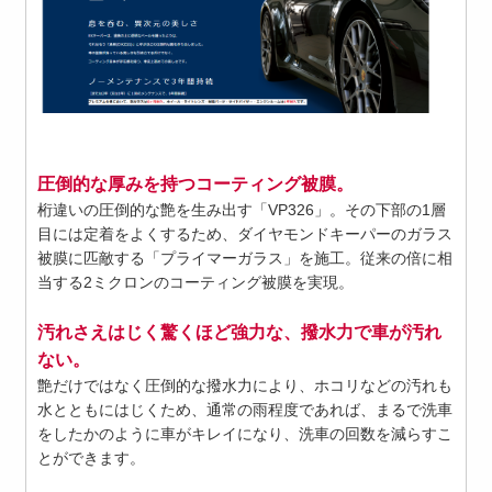
圧倒的な厚みを持つコーティング被膜。
桁違いの圧倒的な艶を生み出す「VP326」。その下部の1層
目には定着をよくするため、ダイヤモンドキーパーのガラス
被膜に匹敵する「プライマーガラス」を施工。従来の倍に相
当する2ミクロンのコーティング被膜を実現。
汚れさえはじく驚くほど強力な、撥水力で車が汚れ
ない。
艶だけではなく圧倒的な撥水力により、ホコリなどの汚れも
水とともにはじくため、通常の雨程度であれば、まるで洗車
をしたかのように車がキレイになり、洗車の回数を減らすこ
とができます。