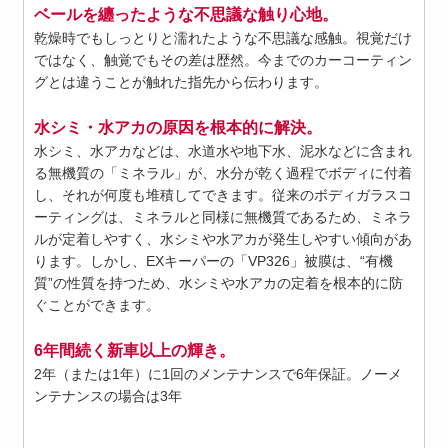
ベールを纏ったような不思議な触り心地。
乾燥時でもしっとりと濡れたような不思議な感触。視覚だけ
ではなく、触覚でもその差は歴然。今までのカーコーティン
グとは違うことが触れた指先から伝わります。
水シミ・水アカの原因を根本的に解決。
水シミ、水アカなどは、水道水や地下水、泥水などに含まれ
る無機質の「ミネラル」が、水分が乾く過程でボディに付着
し、それが何度も堆積してできます。従来のボディガラスコ
ーティングは、ミネラルと同様に無機質であるため、ミネラ
ルが定着しやすく、水シミや水アカが発生しやすい傾向があ
ります。しかし、EXキーパーの「VP326」被膜は、“有機
質”の性質を持つため、水シミや水アカの定着を根本的に防
ぐことができます。
6年間続く新車以上の輝き。
2年（または1年）に1回のメンテナンスで6年保証。ノーメ
ンテナンスの場合は3年