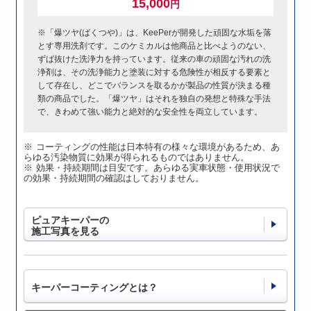
15,000
円
※「爆ツヤ(ばくつや)」は、KeePerが開発した頑固な水垢を落
とす専用洗剤です。このケミカルは他商品と比べようのない、
ずば抜けた洗浄力を持っています。従来の車の頑固な汚れの洗
浄剤は、その洗浄能力と塗装に対する危険性が相反する要素と
して存在し、どこでバランスを取るかが製品の性質が決まる種
類の商品でした。「爆ツヤ」はそれを独自の発想と特殊な手法
で、きわめて強い能力と絶対的な安全性を両立しています。
コーティングの性能は日本特有の様々な環境があるため、あ
らゆる汚染物質に効果が得られるものではありません。
効果・持続期間は目安です。あらゆる実車状態・使用状況で
の効果・持続期間の確認はしておりません。
ピュアキーパーの
施工写真を見る
キーパーコーティングとは？